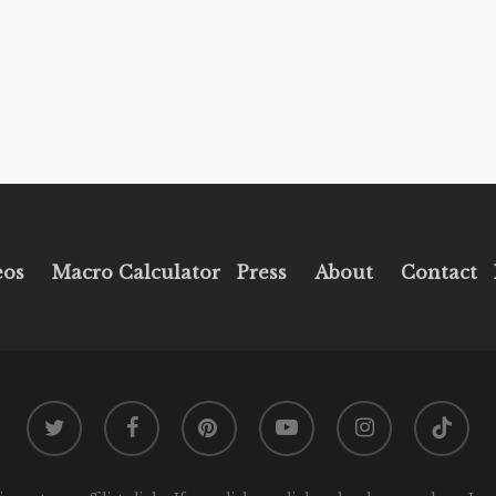
eos
Macro Calculator
Press
About
Contact
twitter
facebook
pinterest
youtube
instagram
tiktok