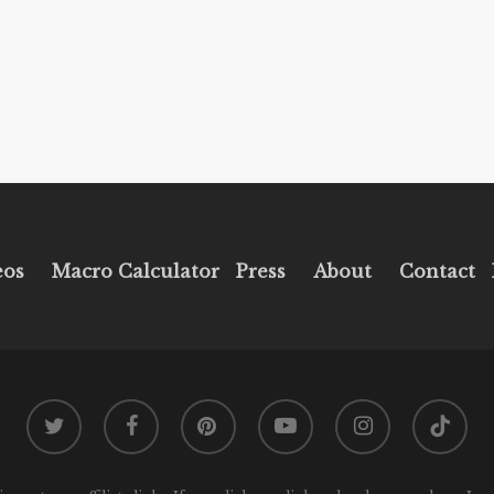
eos
Macro Calculator
Press
About
Contact
twitter
facebook
pinterest
youtube
instagram
tiktok