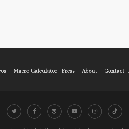
eos
Macro Calculator
Press
About
Contact
twitter
facebook
pinterest
youtube
instagram
tiktok